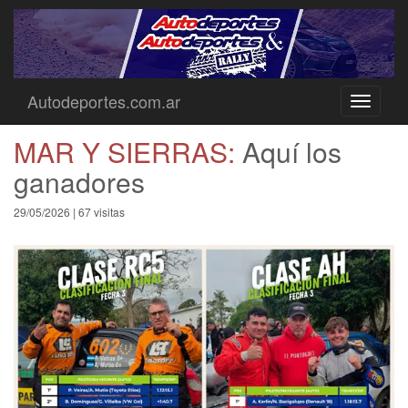
Autodeportes.com.ar
Toggle
navigati
MAR Y SIERRAS:
Aquí los
ganadores
29/05/2026 | 67 visitas